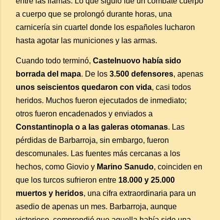
entre las llamas. Lo que siguió fue un combate cuerpo
a cuerpo que se prolongó durante horas, una
carnicería sin cuartel donde los españoles lucharon
hasta agotar las municiones y las armas.
Cuando todo terminó,
Castelnuovo había sido
borrada del mapa
. De los
3.500 defensores
, apenas
unos seiscientos quedaron con vida
, casi todos
heridos. Muchos fueron ejecutados de inmediato;
otros fueron encadenados y enviados a
Constantinopla o a las galeras otomanas
. Las
pérdidas de Barbarroja, sin embargo, fueron
descomunales. Las fuentes más cercanas a los
hechos, como Giovio y
Marino Sanudo
, coinciden en
que los turcos sufrieron entre
18.000 y 25.000
muertos y heridos
, una cifra extraordinaria para un
asedio de apenas un mes. Barbarroja, aunque
victorioso, comprendió que aquella había sido una