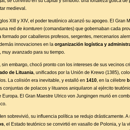
gat, se convirtió en su capital y símbolo: una fortaleza gótica d
itar medieval.
glos XIII y XIV, el poder teutónico alcanzó su apogeo. El Gran 
 una red de
komturen
(comandantes) que gobernaban cada provin
a formado por caballeros profesos, sergentes, mercenarios alem
además innovaciones en la
organización logística y administr
o, muy avanzado para su tiempo.
 sin embargo, chocó pronto con los intereses de sus vecinos cr
do de Lituania
, unificados por la Unión de Krewo (1385), co
dos. La colisión era inevitable, y estalló en
1410
, en la célebre
b
as conjuntas de polacos y lituanos aniquilaron al ejército teutó
 Europa. El Gran Maestre Ulrico von Jungingen murió en comba
co.
n sobrevivió, su influencia política se redujo drásticamente. A
os
, el Estado teutónico se convirtió en vasallo de Polonia, y la 