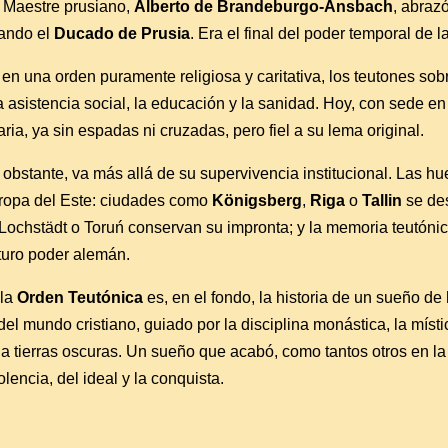
n Maestre prusiano,
Alberto de Brandeburgo-Ansbach
, abraz
dando el
Ducado de Prusia
. Era el final del poder temporal de 
n una orden puramente religiosa y caritativa, los teutones sobr
 asistencia social, la educación y la sanidad. Hoy, con sede e
ria, ya sin espadas ni cruzadas, pero fiel a su lema original.
obstante, va más allá de su supervivencia institucional. Las hu
uropa del Este: ciudades como
Königsberg
,
Riga
o
Tallin
se des
Lochstädt o Toruń conservan su impronta; y la memoria teutónica
turo poder alemán.
 la
Orden Teutónica
es, en el fondo, la historia de un sueño de 
 del mundo cristiano, guiado por la disciplina monástica, la míst
 a tierras oscuras. Un sueño que acabó, como tantos otros en l
iolencia, del ideal y la conquista.