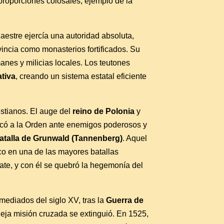
e proporciones colosales, ejemplo de la
Maestre ejercía una autoridad absoluta,
cia como monasterios fortificados. Su
anes y milicias locales. Los teutones
ativa
, creando un sistema estatal eficiente
istianos. El auge del
reino de Polonia
y
locó a la Orden ante enemigos poderosos y
atalla de Grunwald (Tannenberg)
. Aquel
nico en una de las mayores batallas
te, y con él se quebró la hegemonía del
 mediados del siglo XV, tras la
Guerra de
vieja misión cruzada se extinguió. En 1525,