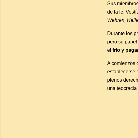
Sus miembros 
de la fe. Vest
Wehren, Heil
Durante los pr
pero su papel
el
frío y pag
A comienzos de
establecerse 
plenos derech
una teocracia 