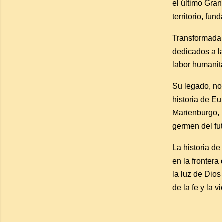
el último Gra
territorio, fun
Transformada e
dedicados a la
labor humanita
Su legado, no 
historia de E
Marienburgo, 
germen del fu
La historia de
en la frontera
la luz de Dios
de la fe y la v