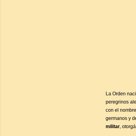
La Orden nac
peregrinos ale
con el nombr
germanos y de 
militar
, otorg