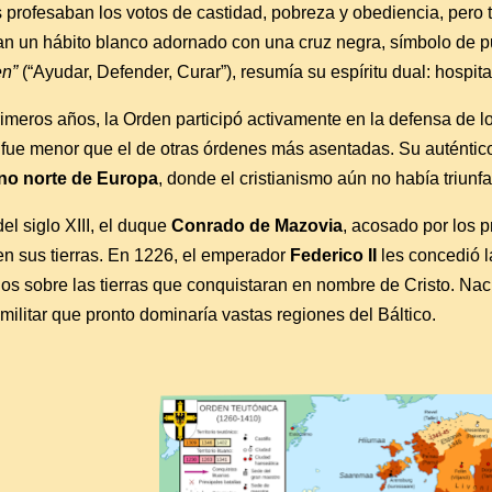
profesaban los votos de castidad, pobreza y obediencia, pero 
ían un hábito blanco adornado con una cruz negra, símbolo de pu
en”
(“Ayudar, Defender, Curar”), resumía su espíritu dual: hospita
imeros años, la Orden participó activamente en la defensa de l
 fue menor que el de otras órdenes más asentadas. Su auténtico 
ano norte de Europa
, donde el cristianismo aún no había triunfa
l siglo XIII, el duque
Conrado de Mazovia
, acosado por los p
en sus tierras. En 1226, el emperador
Federico II
les concedió l
os sobre las tierras que conquistaran en nombre de Cristo. Nací
militar que pronto dominaría vastas regiones del Báltico.