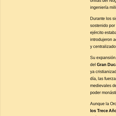
orillas del No
ingeniería mil
Durante los si
sostenido por
ejército estab
introdujeron 
y centralizad
Su expansión,
del
Gran Duca
ya cristianiza
día, las fuerz
medievales de
poder monásti
Aunque la Orde
los Trece Añ