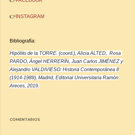
👉
FACEBOOK
👉
INSTAGRAM
Bibliografía:
Hipólito de la TORRE. (coord.), Alicia ALTED, Rosa
PARDO, Ángel HERRERÍN, Juan Carlos JIMÉNEZ y
Alejandro VALDIVIESO:
Historia Contemporánea II
(1914-1989),
Madrid, Editorial Universitaria Ramón
Areces, 2019.
COMENTARIOS