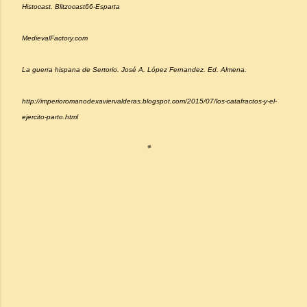
Histocast. Blitzocast66-Esparta
MedievalFactory.com
La guerra hispana de Sertorio. José A. López Fernandez. Ed. Almena.
http://imperioromanodexaviervalderas.blogspot.com/2015/07/los-catafractos-y-el-
ejercito-parto.html