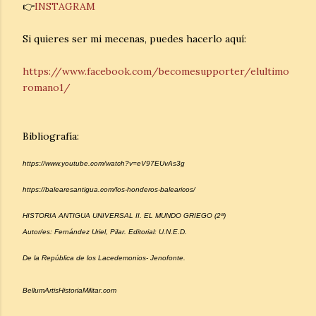
👉
INSTAGRAM
Si quieres ser mi mecenas, puedes hacerlo aquí:
https://www.facebook.com/becomesupporter/elultimo
romano1/
Bibliografía:
https://www.youtube.com/watch?v=eV97EUvAs3g
https://balearesantigua.com/los-honderos-balearicos/
HISTORIA ANTIGUA UNIVERSAL II. EL MUNDO GRIEGO (2ª)
Autor/es: Fernández Uriel, Pilar. Editorial: U.N.E.D.
De la República de los Lacedemonios- Jenofonte.
BellumArtisHistoriaMilitar.com